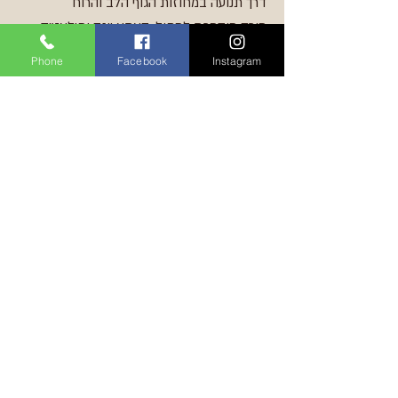
דרך תנועה במחוזות הגוף הלב והרוח
מורה מוסמכת למחול, האתא יוגה ופילאטיס
Phone
Facebook
Instagram
ב-15 השנים האחרונות לומדת וחוקרת מחולות
נשיים קדומים לאורך דרך המשי והמזרח התיכון.
במהלך הדרך למדתי מחול הודי, פרסי, צועני,
דרום אפריקאי ומודרני. זכיתי ללמוד אצל מורות
ומורים נפלאים, ביניהם אורלי פורטל, מרים פרץ,
גורו פדמה צ׳ודהארי, סוניטה ספרה ורבים
אחרים. הולכת בדרך היוגה, תלמידתו של דודי
מלכא. הקמתי את תכנית הלימודים למחול
קדום כדי להנגיש ולהפיץ את החוכמה הנשית
ואת מגוון הכלים שאספתי לאורך הדרך ברחבי
העולם.
״הגוף עבורי הוא מקדש ובתוכו מפות וכלים
מופלאים למסע.