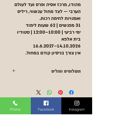
מהודו, מרכז אסיה ופרס ועד לעולם
הערבי — לצד מחול עכשווי, ריליס
ואמנויות לחימה רכות.
31 מפגשים | 62 שעות לימוד
ימי רביעי | 10:00–12:00 | סטודיו
בית אלפא
14.10.2026–16.6.2027
אין צורך בניסיון קודם במחול.
תשלומים ונהלים
תשלום באשראי
ניתן לחלק עד 8 תשלומים דרך האתר.
https://www.shahardance.co.il/
או
העברה בנקאית
Phone
Facebook
Instagram
פרטים להעברה:
מתלבטת?
שחר אליה קרני, בנק מזרחי טפחות, סניף
יש לך עוד שאלות?
574, חשבון 035014